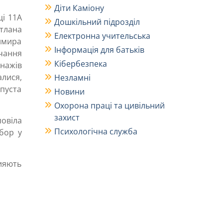
Діти Каміону
ці 11А
Дошкільний підрозділ
тлана
Електронна учительська
имира
Інформація для батьків
чання
Кібербезпека
нажів
алися,
Незламні
 пуста
Новини
Охорона праці та цивільний
захист
повіла
Психологічна служба
бор у
ияють