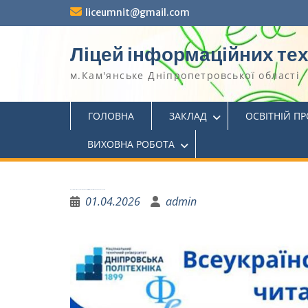
liceumnit@gmail.com
Ліцей інформаційних те
м.Кам'янське Дніпропетровської області
ГОЛОВНА
ЗАКЛАД
ОСВІТНІЙ П
ВИХОВНА РОБОТА
Всеукраїнські Гончарівські читання – 2026 у Ліцеї інформаційних технологій
01.04.2026
admin