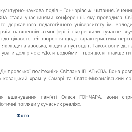
культурно-наукова подія – Гончарівські читання. Учени
ВА стали учасницями конференції, яку проводила Сві
го державного педагогічного університету ім. Волод
чій натхненній атмосфері і підкреслили сучасне зву
ся до цікавого обговорення щодо характеристики персо
 як людина-авоська, людина-пустоцвіт. Також вони дізн
уваги долі річок: «Доля водойми – твоя доля, інакше ти
Дніпровської політехніки Світлана ІГНАТЬЄВА. Вона роз
 козацький храм у Самарі та Свято-Михайлівський со
ля вшанування пам’яті Олеся ГОНЧАРА, вони спр
отичні погляди у сучасних реаліях.
Фото