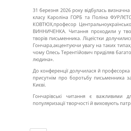
31 березня 2026 року відбулась визначна 
класу Кароліна ГОРБ та Поліна ФУРЛЄТО
КОВТЮХ,професор Центральноукраїнсько
ВИННИЧЕНКА. Читання проходили у твор
творів письменника. Ліцеїстки долучили
Гончара,акцентуючи увагу на таких типах,
чому Олесь Терентійович приділяв багато 
людина».
До конференції долучилася й професорка 
присутнім про боротьбу письменника за
Києві.
Гончарівські читання є важливими д
популяризації творчості й виховують патрі