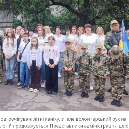
овгоочікувані літні канікули, але волонтерський рух на
ологій продовжується. Представники адміністрації ліце