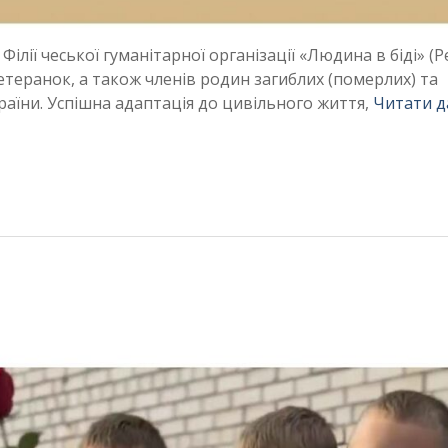
ілії чеської гуманітарної організації «Людина в біді» (P
 ветеранок, а також членів родин загиблих (померлих) та
країни. Успішна адаптація до цивільного життя,
Читати д