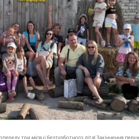
переду три місяці безтурботного літа! Закінчення перш