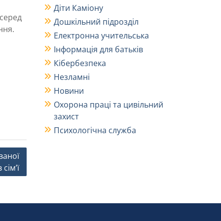
Діти Каміону
серед
Дошкільний підрозділ
ння.
Електронна учительська
Інформація для батьків
Кібербезпека
Незламні
Новини
Охорона праці та цивільний
захист
Психологічна служба
ваної
 сім’ї