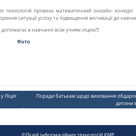
х технологій провела математичний онлайн- конкурс 
ворення ситуації успіху та підвищення мотивації до навча
допомагає в навчанні всім учням ліцею!!!
Фото
у Ліцеї
Поради батькам щодо виховання обдаро
дитини в
©Ліцей інформаційних технологій КМР