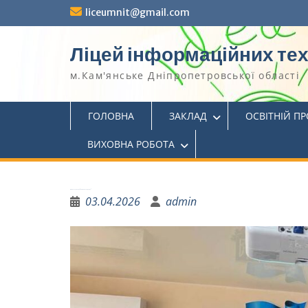
liceumnit@gmail.com
Ліцей інформаційних те
м.Кам'янське Дніпропетровської області
ГОЛОВНА
ЗАКЛАД
ОСВІТНІЙ П
ВИХОВНА РОБОТА
Вітаємо переможців “Математичного турніру”
03.04.2026
admin