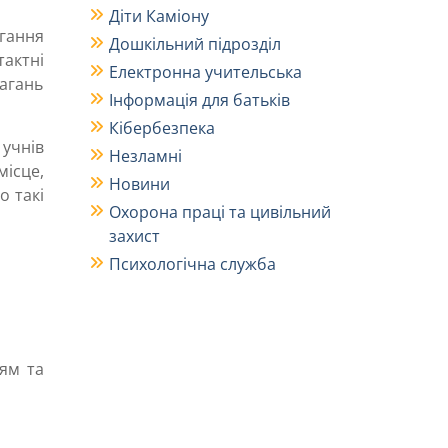
Діти Каміону
агання
Дошкільний підрозділ
актні
Електронна учительська
агань
Інформація для батьків
Кібербезпека
 учнів
Незламні
місце,
Новини
о такі
Охорона праці та цивільний
захист
Психологічна служба
ям та