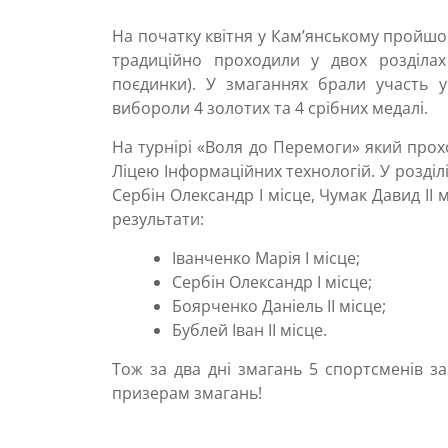
На початку квітня у Кам’янському пройшо
традиційно проходили у двох розділах 
поєдинки). У змаганнях брали участь у
вибороли 4 золотих та 4 срібних медалі.
На турнірі «Воля до Перемоги» який прохо
Ліцею Інформаційних технологій. У розділі
Сербін Олександр І місце, Чумак Давид ІІ м
результати:
Іванченко Марія І місце;
Сербін Олександр І місце;
Боярченко Даніель ІІ місце;
Бублей Іван ІІ місце.
Тож за два дні змагань 5 спортсменів з
призерам змагань!