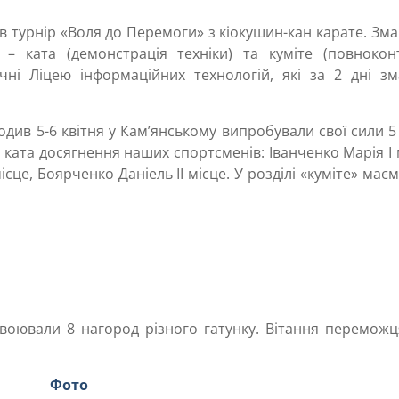
в турнір «Воля до Перемоги» з кіокушин-кан карате. Зм
– ката (демонстрація техніки) та куміте (повноконт
чні Ліцею інформаційних технологій, які за 2 дні зм
див 5-6 квітня у Кам’янському випробували свої сили 5
 ката досягнення наших спортсменів: Іванченко Марія І 
ісце, Боярченко Даніель ІІ місце. У розділі «куміте» маєм
авоювали 8 нагород різного гатунку. Вітання переможц
Фото