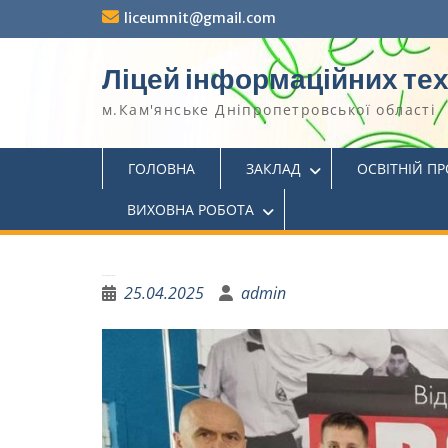
liceumnit@gmail.com
Ліцей інформаційних те
м.Кам'янське Дніпропетровської області
ГОЛОВНА
ЗАКЛАД
ОСВІТНІЙ П
ВИХОВНА РОБОТА
Воля до Перемоги
25.04.2025
admin