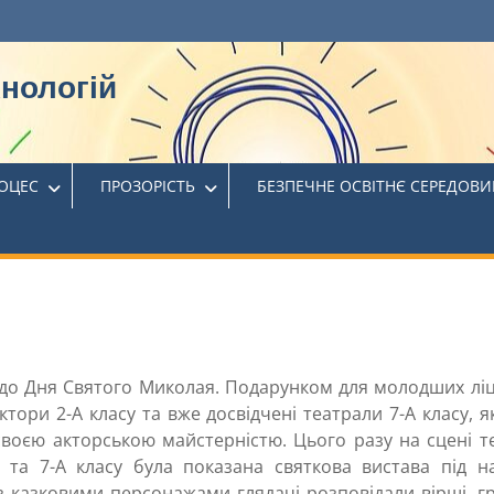
хнологій
РОЦЕС
ПРОЗОРІСТЬ
БЕЗПЕЧНЕ ОСВІТНЄ СЕРЕДОВ
о до Дня Святого Миколая. Подарунком для молодших ліц
ктори 2-А класу та вже досвідчені театрали 7-А класу, я
 своєю акторською майстерністю. Цього разу на сцені т
5, та 7-А класу була показана святкова вистава під н
з казковими персонажами глядачі розповідали вірші, г