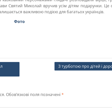
истави Святий Миколай вручив усім дітям подарунки. Це 
алишається важливою подією для багатьох українців.
Фото
ил
З турботою про дітей і дор
ся.
Обов’язкові поля позначені
*