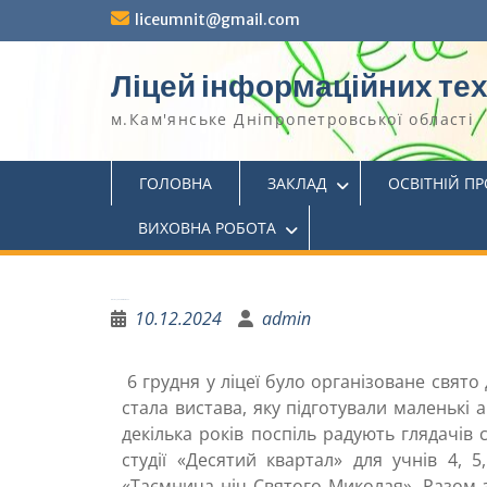
liceumnit@gmail.com
Ліцей інформаційних те
м.Кам'янське Дніпропетровської області
ГОЛОВНА
ЗАКЛАД
ОСВІТНІЙ П
ВИХОВНА РОБОТА
В гостях у Святого Миколая
10.12.2024
admin
6 грудня у ліцеї було організоване свят
стала вистава, яку підготували маленькі а
декілька років поспіль радують глядачів
студії «Десятий квартал» для учнів 4, 
«Таємнича ніч Святого Миколая». Разом 