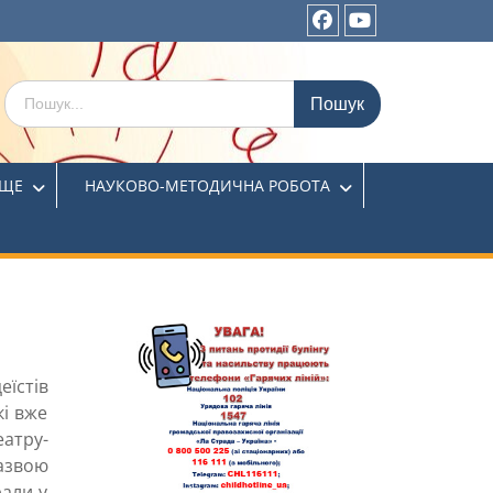
ИЩЕ
НАУКОВО-МЕТОДИЧНА РОБОТА
еїстів
кі вже
еатру-
азвою
рали у