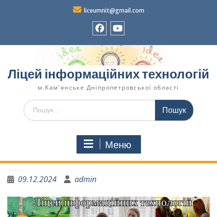
liceumnit@gmail.com
Ліцей інформаційних технологій
м.Кам'янське Дніпропетровської області
Меню
Благодійний ярмарок до Дня Збройних Сил України
09.12.2024
admin