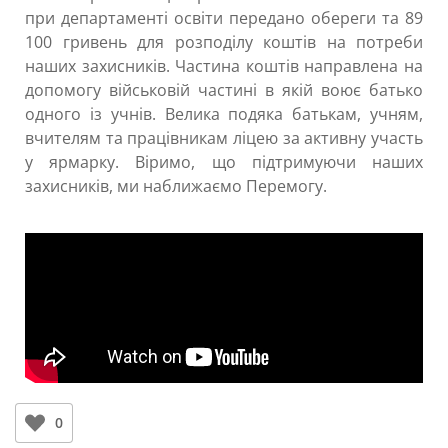
при департаменті освіти передано обереги та 89
100 гривень для розподілу коштів на потреби
наших захисників. Частина коштів направлена на
допомогу військовій частині в якій воює батько
одного із учнів. Велика подяка батькам, учням,
вчителям та працівникам ліцею за активну участь
у ярмарку. Віримо, що підтримуючи наших
захисників, ми наближаємо Перемогу.
0