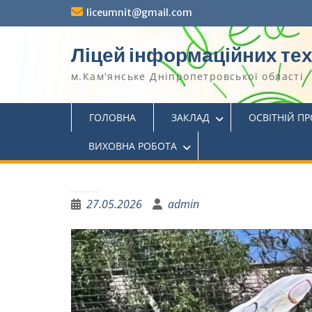
liceumnit@gmail.com
Ліцей інформаційних те
м.Кам'янське Дніпропетровської області
ГОЛОВНА
ЗАКЛАД
ОСВІТНІЙ П
ВИХОВНА РОБОТА
Фінал Ліцейної спартакіади: “Веселі старти” для 3-4 класів
27.05.2026
admin