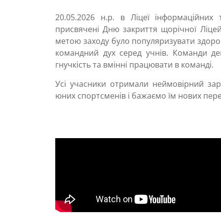
20.05.2026 н.р. в Ліцеї інформаційних 
присвячені Дню закриття щорічної Ліцей
метою заходу було популяризувати здоров
командний дух серед учнів. Команди дем
гнучкість та вмінні працювати в команді.
Усі учасники отримали неймовірний зар
юних спортсменів і бажаємо їм нових пере