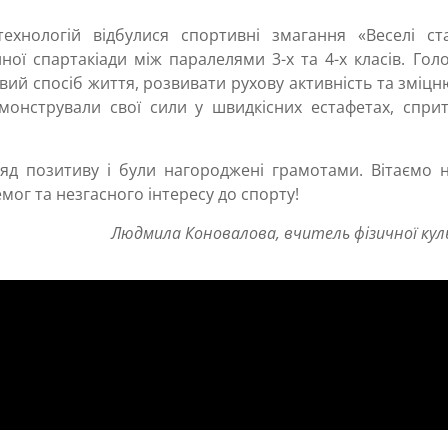
технологій відбулися спортивні змагання «Веселі ста
ної спартакіади між паралелями 3-х та 4-х класів. Го
ий спосіб життя, розвивати рухову активність та зміц
онстрували свої сили у швидкісних естафетах, спритн
яд позитиву і були нагороджені грамотами. Вітаємо 
мог та незгасного інтересу до спорту!
Людмила Коновалова, вчитель фізичної ку