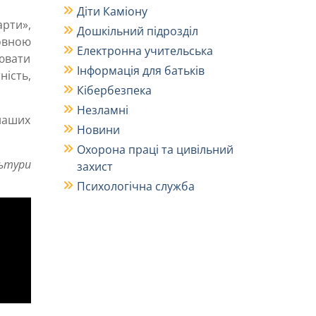
Діти Каміону
рти»,
Дошкільний підрозділ
ловною
Електронна учительська
нювати
Інформація для батьків
ість,
Кібербезпека
Незламні
наших
Новини
Охорона праці та цивільний
льтури
захист
Психологічна служба