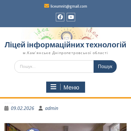
liceumnit@gmail.com
Ліцей інформаційних технологій
м.Кам'янське Дніпропетровської області
Меню
Заборонені небезпечні предмети та речовини
09.02.2026
admin