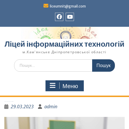
liceumnit@gmail.com
Ліцей інформаційних технологій
м.Кам'янське Дніпропетровської області
Меню
Вибір підручників для 5-6 класів ЗЗСО у 2023 р.
29.03.2023
admin