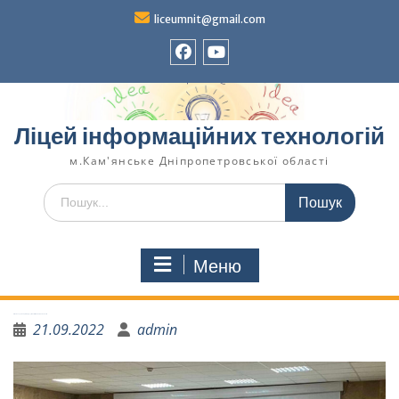
liceumnit@gmail.com
Ліцей інформаційних технологій
м.Кам'янське Дніпропетровської області
Меню
Вітаємо переможців конкурсу «Козак Мамай та його пісня»
21.09.2022
admin