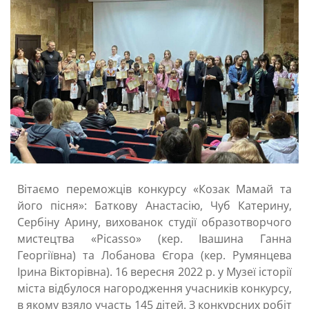
Вітаємо переможців конкурсу «Козак Мамай та
його пісня»: Баткову Анастасію, Чуб Катерину,
Сербіну Арину, вихованок студії образотворчого
мистецтва «Picasso» (кер. Івашина Ганна
Георгіївна) та Лобанова Єгора (кер. Румянцева
Ірина Вікторівна). 16 вересня 2022 р. у Музеї історії
міста відбулося нагородження учасників конкурсу,
в якому взяло участь 145 дітей. З конкурсних робіт