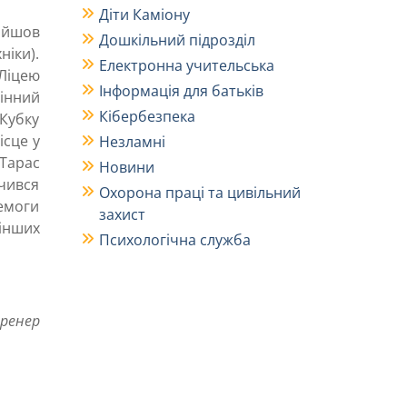
Діти Каміону
ройшов
Дошкільний підрозділ
ніки).
Електронна учительська
 Ліцею
Інформація для батьків
інний
Кібербезпека
 Кубку
ісце у
Незламні
 Тарас
Новини
ачився
Охорона праці та цивільний
ремоги
захист
 інших
Психологічна служба
тренер