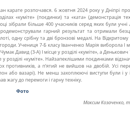
кан карате розпочався. 6 жовтня 2024 року у Дніпрі п
ділах «куміте» (поєдинки) та «ката» (демонстрація тех
ці зібрали більше 400 учасників серед яких були учні
продемонстрували гарний результат та отримали безц
оті, одну срібну та дві бронзові медалі. На Відкритому
городи. Учениця 7-Б класу Іванченко Марія виборола І м
», Чумак Давид (3-А) І місце у розділі «куміте», а Денькович
ісце у розділі «куміте». Найзапеклішими поєдинками відзн
ох противників, а п’ятий не вийшов на двобій. Усі пе
ппон або вазарі). Не менш захоплюючі виступи були і у
в жагу до перемоги і гарну техніку.
Фото
Максим Козаченко, 