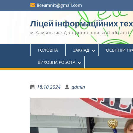
liceumnit@gmail.com
Ліцей інформаційних те
м.Кам'янське Дніпропетровської області
ГОЛОВНА
ЗАКЛАД
ОСВІТНІЙ П
ВИХОВНА РОБОТА
Вітаємо переможців!
18.10.2024
admin