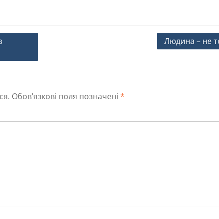
з
Людина – не т
ся.
Обов’язкові поля позначені
*