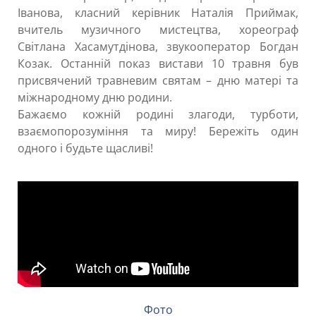
Іванова, класний керівник Наталія Приймак,
вчитель музичного мистецтва, хореограф
Світлана Хасамутдінова, звукооператор Богдан
Козак. Останній показ вистави 10 травня був
присвячений травневим святам – дню матері та
міжнародному дню родини.
Бажаємо кожній родині злагоди, турботи,
взаємопорозуміння та миру! Бережіть один
одного і будьте щасливі!
Фото