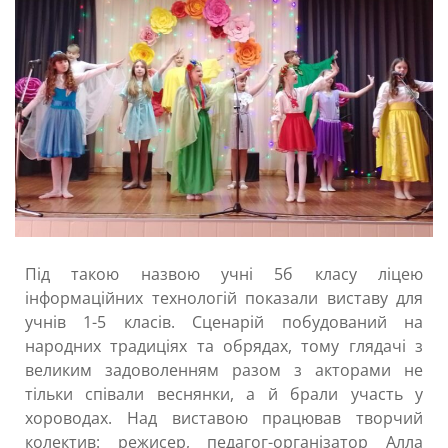
Під такою назвою учні 5б класу ліцею
інформаційних технологій показали виставу для
учнів 1-5 класів. Сценарій побудований на
народних традиціях та обрядах, тому глядачі з
великим задоволенням разом з акторами не
тільки співали веснянки, а й брали участь у
хороводах. Над виставою працював творчий
колектив: режисер, педагог-організатор Алла