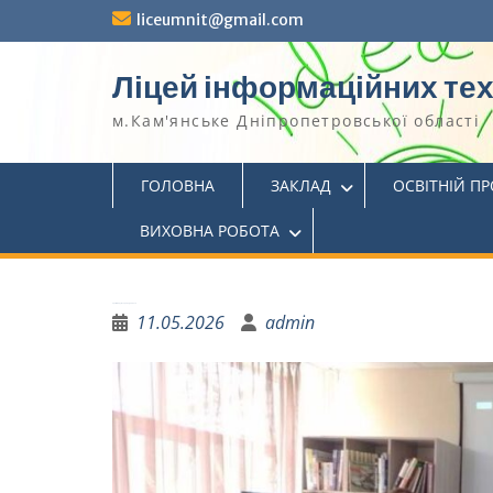
liceumnit@gmail.com
Ліцей інформаційних те
м.Кам'янське Дніпропетровської області
ГОЛОВНА
ЗАКЛАД
ОСВІТНІЙ П
ВИХОВНА РОБОТА
Уроки миру та справедливості
11.05.2026
admin