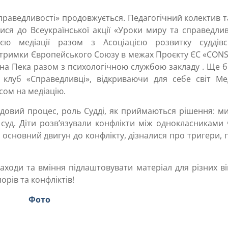
раведливості» продовжується. Педагогічний колектив т
ся до Всеукраїнської акції «Уроки миру та справедлив
ією медіації разом з Асоціацією розвитку суддівс
ідтримки Європейського Союзу в межах Проєкту ЄС «CON
яна Пека разом з психологічною службою закладу . Ще 
клуб «Справедливці», відкриваючи для себе світ Меді
сом на медіацію.
Судовий процес, роль Судді, як приймаються рішення: 
суд. Діти розв’язували конфлікти між однокласниками 
к основний двигун до конфлікту, дізналися про тригери, 
заходи та вміння підлаштовувати матеріал для різних в
орів та конфліктів!
Фото