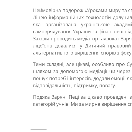
Неймовірна подорож «Уроками миру та сп
Ліцею інформаційних технологій долучили
яка організована українською академ
самоврядування України за фінансової п
Заходи проводить медіатор- адвокат Зар
ліцеїстів додалися у Дитячий правовий 
альтернативного вирішення спорів з фоку
Теми складні, але цікаві, особливо про 
шляхом за допомогою медіації чи через 
пошук потреб і інтересів, додали емоції я
відповідальність, підтримку, повагу.
Подяка Заряні Пеці за цікаво проведені 
категорій учнів. Ми за мирне вирішення сп