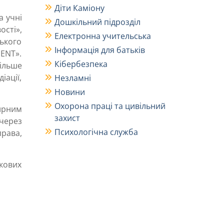
Діти Каміону
а учні
Дошкільний підрозділ
ості»,
Електронна учительська
ького
Інформація для батьків
SENT».
Кібербезпека
більше
ації,
Незламні
Новини
Охорона праці та цивільний
мирним
захист
через
Психологічна служба
права,
ікових