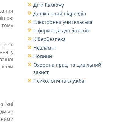
Діти Каміону
ування
Дошкільний підрозділ
ннішою
Електронна учительська
 тому
Інформація для батьків
Кібербезпека
троїв
Незламні
ння у
Новини
 вашої
Охорона праці та цивільний
, коли
захист
Психологічна служба
а їхні
оди до
льними