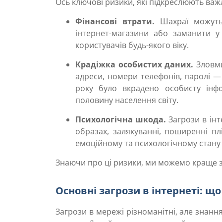
Ось ключові ризики, які підкреслюють важ
Фінансові втрати.
Шахраї можуть 
інтернет-магазини або заманити у
користувачів будь-якого віку.
Крадіжка особистих даних.
Зловми
адреси, номери телефонів, паролі —
року було вкрадено особисту інф
половину населення світу.
Психологічна шкода.
Загрози в інт
образах, залякуванні, поширенні п
емоційному та психологічному стану
Знаючи про ці ризики, ми можемо краще зр
Основні загрози в інтернеті: щ
Загрози в мережі різноманітні, але знан