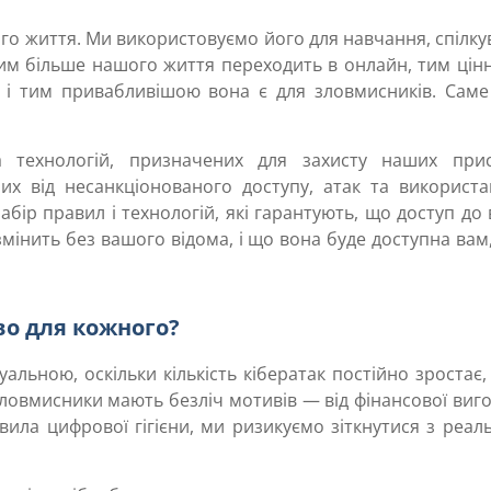
го життя. Ми використовуємо його для навчання, спілк
 чим більше нашого життя переходить в онлайн, тим ці
, і тим привабливішою вона є для зловмисників. Саме
технологій, призначених для захисту наших прис
них від несанкціонованого доступу, атак та використа
бір правил і технологій, які гарантують, що доступ до
е змінить без вашого відома, і що вона буде доступна вам
во для кожного?
льною, оскільки кількість кібератак постійно зростає, 
ловмисники мають безліч мотивів — від фінансової виг
вила цифрової гігієни, ми ризикуємо зіткнутися з реа