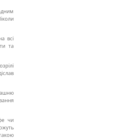
ладним
Ніколи
а всі
ти та
зрілі
іслав
машню
вання
фе чи
можуть
такою