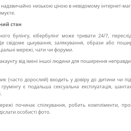
а надзвичайно низькою ціною в невідомому інтернет-маг
имуєте.
ний стан
йного булінгу, кібербулінг може тривати 24/7, пересл
 Це свідоме цькування, залякування, образи або поши
ціальні мережі, чати чи форуми.
акаунту від імені іншої людини для поширення неправди
ник (часто дорослий) входить у довіру до дитини чи під
грумінгу є подальша сексуальна експлуатація, шанта
.
ережі починає спілкування, робить компліменти, про
іслати особисті фото.