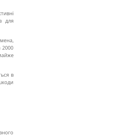
тивні
з для
мена,
з 2000
майже
ться в
шкоди
ивного