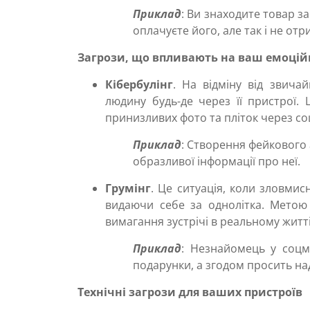
Приклад
: Ви знаходите товар з
оплачуєте його, але так і не отр
Загрози, що впливають на ваш емоцій
Кібербулінг
. На відміну від звича
людину будь-де через її пристрої.
принизливих фото та пліток через со
Приклад
: Створення фейкового 
образливої інформації про неї.
Грумінг
. Це ситуація, коли зловмис
видаючи себе за однолітка. Метою 
вимагання зустрічі в реальному житті
Приклад
: Незнайомець у соцм
подарунки, а згодом просить над
Технічні загрози для ваших пристроїв