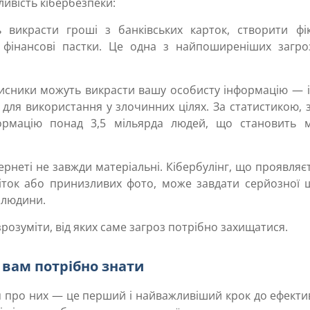
ливість кібербезпеки:
викрасти гроші з банківських карток, створити фік
 фінансові пастки. Це одна з найпоширеніших загро
сники можуть викрасти вашу особисту інформацію — і
 для використання у злочинних цілях. За статистикою, 
ормацію понад 3,5 мільярда людей, що становить 
ернеті не завжди матеріальні. Кібербулінг, що проявляє
літок або принизливих фото, може завдати серйозної 
 людини.
озуміти, від яких саме загроз потрібно захищатися.
о вам потрібно знати
ня про них — це перший і найважливіший крок до ефект