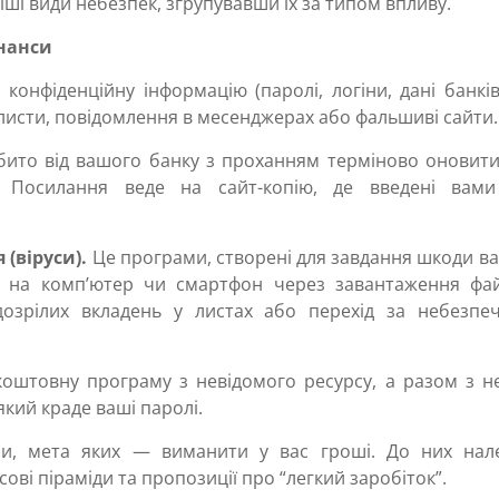
ші види небезпек, згрупувавши їх за типом впливу.
інанси
конфіденційну інформацію (паролі, логіни, дані банкі
 листи, повідомлення в месенджерах або фальшиві сайти.
ібито від вашого банку з проханням терміново оновити
Посилання веде на сайт-копію, де введені вами
(віруси).
Це програми, створені для завдання шкоди в
 на комп’ютер чи смартфон через завантаження фай
ідозрілих вкладень у листах або перехід за небезпе
коштовну програму з невідомого ресурсу, а разом з н
який краде ваші паролі.
еми, мета яких — виманити у вас гроші. До них нал
ові піраміди та пропозиції про “легкий заробіток”.