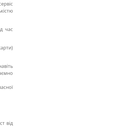
сервіс
кістю
д час
карти)
навіть
аємно
асної
ст від