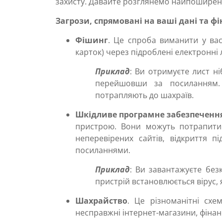
захисту. Давайте розглянемо найпоширені
Загрози, спрямовані на ваші дані та ф
Фішинг
. Це спроба виманити у вас 
карток) через підроблені електронні
Приклад
: Ви отримуєте лист н
перейшовши за посиланням. 
потрапляють до шахраїв.
Шкідливе програмне забезпечення 
пристрою. Вони можуть потрапити
неперевірених сайтів, відкриття п
посиланнями.
Приклад
: Ви завантажуєте без
пристрій встановлюється вірус, 
Шахрайство
. Це різноманітні сх
несправжні інтернет-магазини, фінанс