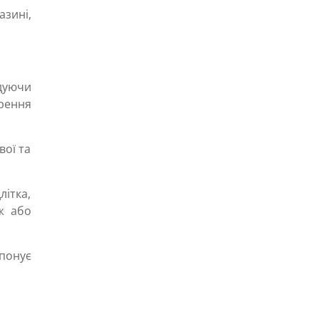
азині,
ідуючи
рення
вої та
літка,
ж або
понує