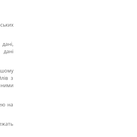
вських
 дані,
 дані
ашому
лів з
чними
ею на
ежать