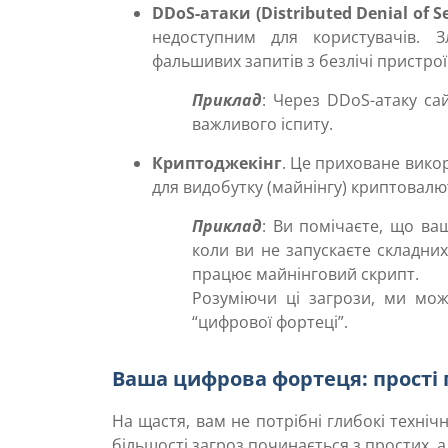
DDoS-атаки (Distributed Denial of Se
недоступним для користувачів. 
фальшивих запитів з безлічі пристро
Приклад
: Через DDoS-атаку са
важливого іспиту.
Криптоджекінг
. Це приховане вико
для видобутку (майнінгу) криптовалю
Приклад
: Ви помічаєте, що ва
коли ви не запускаєте складни
працює майнінговий скрипт.
Розуміючи ці загрози, ми мож
“цифрової фортеці”.
Ваша цифрова фортеця: прості
На щастя, вам не потрібні глибокі техніч
більшості загроз починається з простих, 