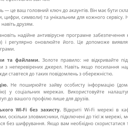
 — це ваш головний ключ до акаунтів. Він має бути ск
и, цифри, символи) та унікальним для кожного сервісу. 
 навіть друзям.
новіть надійне антивірусне програмне забезпечення н
он) і регулярно оновлюйте його. Це допоможе виявля
ограми.
ями та файлами.
Золоте правило: не відкривайте підо
и з неперевірених джерел. Навіть якщо посилання над
вжди ставтеся до таких повідомлень з обережністю.
ію.
Не поширюйте зайву особисту інформацію (до
цію) у соціальних мережах. Використовуйте налашту
туп до вашого профілю лише для друзів.
кого Wi-Fi без захисту.
Відкриті Wi-Fi мережі в ка
, оскільки зловмисники, підключені до тієї ж мережі, 
ься без шифрування. Якщо вам необхідно скористатися 