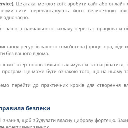
rvice).
Це атака, метою якої є зробити сайт або онлайн-
Зловмисники перевантажують його величезною кіль
їв одночасно.
йт вашого навчального закладу перестає працювати пі
ристання ресурсів вашого комп’ютера (процесора, відео
ти без вашого відома.
ш комп’ютер почав сильно гальмувати та нагріватися, 
х програм. Це може бути ознакою того, що на ньому т
емо перейти до практичних кроків для створення вл
 правила безпеки
ні знання, щоб збудувати власну цифрову фортецю. Захи
але ефективних звичок.