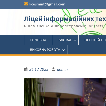
liceumnit@gmail.com
Ліцей інформаційних те
м.Кам'янське Дніпропетровської області
ГОЛОВНА
ЗАКЛАД
ОСВІТНІЙ П
ВИХОВНА РОБОТА
Що таке кібербезпека: простий посібник із захисту в цифровому світі
26.12.2025
admin