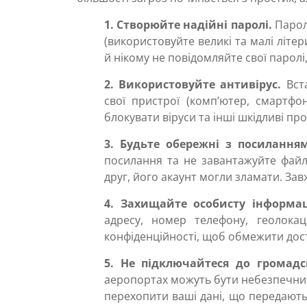
1. Створюйте надійні паролі.
Пароль
(використовуйте великі та малі літер
й нікому не повідомляйте свої паролі,
2.
Використовуйте антивірус.
Вста
свої пристрої (комп’ютер, смартф
блокувати віруси та інші шкідливі пр
3. Будьте обережні з посиланн
посилання та не завантажуйте файл
друг, його акаунт могли зламати. За
4. Захищайте особисту інформац
адресу, номер телефону, геолока
конфіденційності, щоб обмежити дос
5.
Не підключайтеся до громадсь
аеропортах можуть бути небезпечними
перехопити ваші дані, що передают