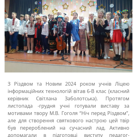
З Різдвом та Новим 2024 роком учнів Ліцею
інформаційних технологій вітав 6-В клас (класний
керівник Світлана Заболотська). Протягом
листопада -грудня учні готували виставу за
мотивами твору М.В. Гоголя “Ніч перед Різдвом”,
але для створення святкового настрою цей твір
був перероблений на сучасний лад. Активно
допомагали в підготовці виступу педагог-