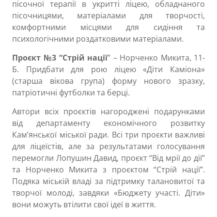
пісочної терапії в укритті ліцею, обладнаного
пісочницями, матеріалами для творчості,
комфортними місцями для сидіння та
психологічними роздатковими матеріалами.
Проєкт №3
“Стрій нації
” – Норченко Микита, 11-
Б. Придбати для рою ліцею «Діти Каміона»
(старша вікова група) форму нового зразку,
патріотичні футболки та берці.
Автори всіх проєктів нагороджені подарунками
від департаменту економічного розвитку
Кам’янської міської ради. Всі три проєкти важливі
для ліцеїстів, але за результатами голосування
перемогли Лопушин Давид, проєкт “Від мрії до дії”
та Норченко Микита з проєктом “Стрій нації”.
Подяка міській владі за підтримку талановитої та
творчої молоді, завдяки «Бюджету участі. Діти»
вони можуть втілити свої ідеї в життя.