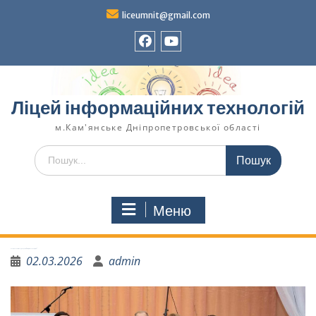
liceumnit@gmail.com
Ліцей інформаційних технологій
м.Кам'янське Дніпропетровської області
Меню
Реалізуй свою шкільну ідею разом із “БЮДЖЕТ УЧАСТІ. ДІТИ”
02.03.2026
admin