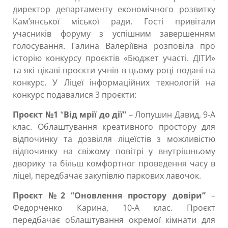
директор департаменту економічного розвитку
Кам’янської міської ради. Гості привітали
учасників форуму з успішним завершенням
голосування. Галина Валеріївна розповіла про
історію конкурсу проєктів «Бюджет участі. ДІТИ»
та які цікаві проєкти учнів в цьому році подані на
конкурс. У Ліцеї інформаційних технологій на
конкурс подавалися 3 проєкти:
Проєкт №1
“
Від мрії до дії”
– Лопушин Давид, 9-А
клас. Облаштування креативного простору для
відпочинку та дозвілля ліцеїстів з можливістю
відпочинку на свіжому повітрі у внутрішньому
дворику та більш комфортног проведення часу в
ліцеї, передбачає закупівлю паркових лавочок.
Проєкт №2
“Оновлення простору довіри”
–
Федорченко Карина, 10-А клас. Проєкт
передбачає облаштування окремої кімнати для