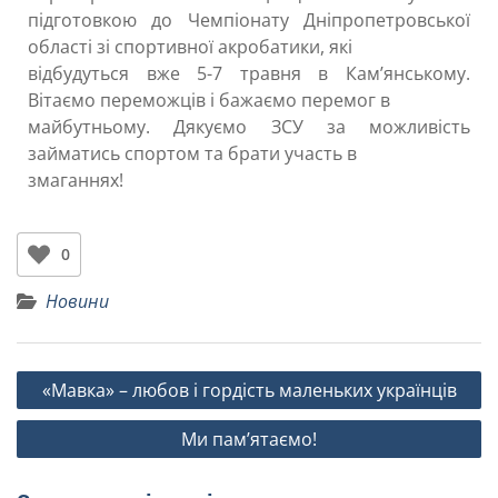
підготовкою до Чемпіонату Дніпропетровської
області зі спортивної акробатики, які
відбудуться вже 5-7 травня в Кам’янському.
Вітаємо переможців і бажаємо перемог в
майбутньому. Дякуємо ЗСУ за можливість
займатись спортом та брати участь в
змаганнях!
0
Новини
«Мавка» – любов і гордість маленьких українців
Ми пам’ятаємо!