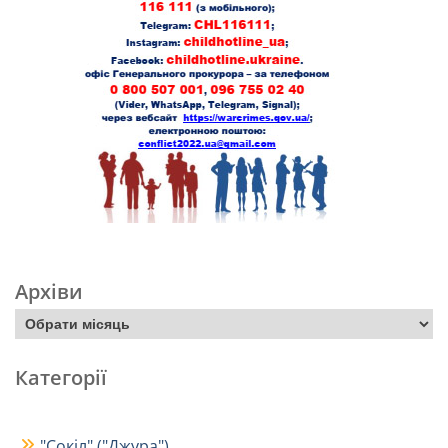
Архіви
Категорії
"Сокіл" ("Джура")