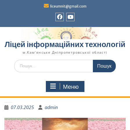
liceumnit@gmail.com
Ліцей інформаційних технологій
м.Кам'янське Дніпропетровської області
Меню
Привітання з 8 Березня від учнів 11А класу
07.03.2025
admin