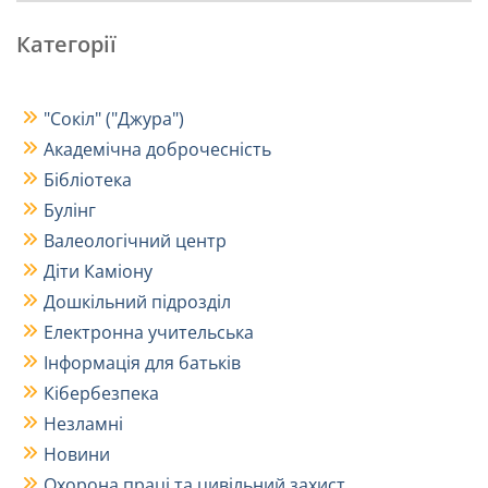
Категорії
"Сокіл" ("Джура")
Академічна доброчесність
Бібліотека
Булінг
Валеологічний центр
Діти Каміону
Дошкільний підрозділ
Електронна учительська
Інформація для батьків
Кібербезпека
Незламні
Новини
Охорона праці та цивільний захист