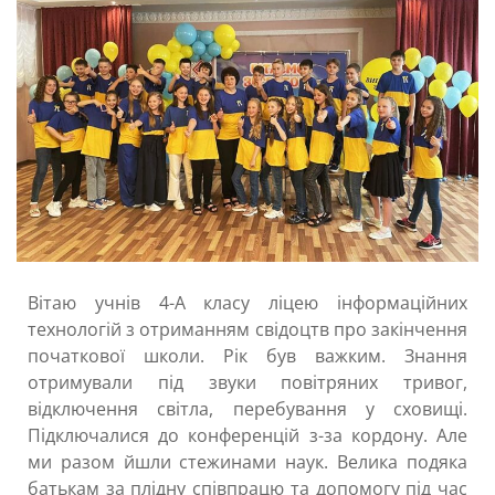
Вітаю учнів 4-А класу ліцею інформаційних
технологій з отриманням свідоцтв про закінчення
початкової школи. Рік був важким. Знання
отримували під звуки повітряних тривог,
відключення світла, перебування у сховищі.
Підключалися до конференцій з-за кордону. Але
ми разом йшли стежинами наук. Велика подяка
батькам за плідну співпрацю та допомогу під час