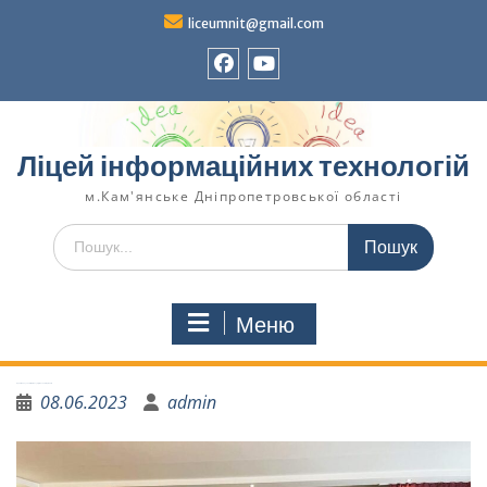
liceumnit@gmail.com
Ліцей інформаційних технологій
м.Кам'янське Дніпропетровської області
Меню
Привітання учням 4А класу від класного керівника
08.06.2023
admin