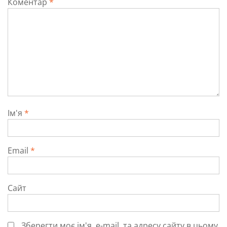
Коментар
*
Ім'я
*
Email
*
Сайт
Зберегти моє ім'я, e-mail, та адресу сайту в цьому