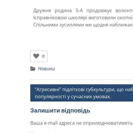
Дружня родина 5-А продовжує волонте
Ісправніковою школярі виготовили окопні с
Спільними зусиллями ми щодня наближає
0
Новини
“Агресивні” підліткові субкультури, що н
популярності у сучасних умовах.
Залишити відповідь
Ваша e-mail адреса не оприлюднюватиметь