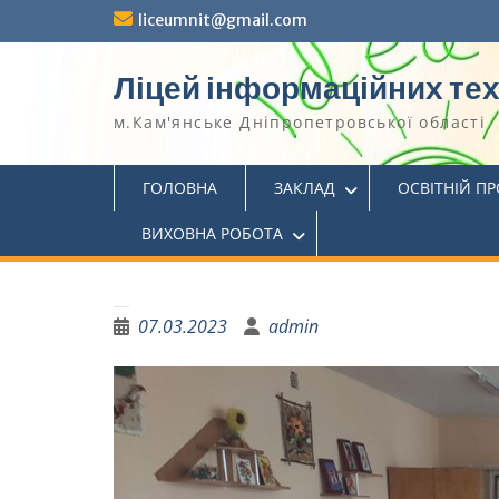
liceumnit@gmail.com
Ліцей інформаційних те
м.Кам'янське Дніпропетровської області
ГОЛОВНА
ЗАКЛАД
ОСВІТНІЙ П
ВИХОВНА РОБОТА
Наші юні волонтери!
07.03.2023
admin