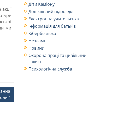
Діти Каміону
 акції
Дошкільний підрозділ
атури
Електронна учительська
ської
Інформація для батьків
ями ми
Кібербезпека
Незламні
Новини
Охорона праці та цивільний
захист
Психологічна служба
ланна
коли!”