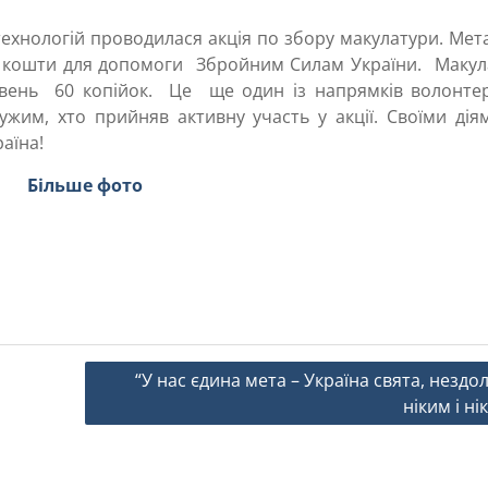
ехнологій проводилася акція по збору макулатури. Мета
ти кошти для допомоги Збройним Силам України. Макул
ривень 60 копійок. Це ще один із напрямків волонтер
дужим, хто прийняв активну участь у акції. Своїми ді
аїна!
Більше фото
“У нас єдина мета – Україна свята, нездо
ніким і ні