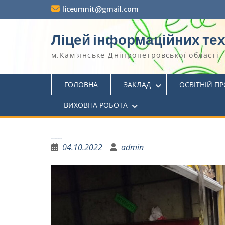
liceumnit@gmail.com
Ліцей інформаційних те
м.Кам'янське Дніпропетровської області
ГОЛОВНА
ЗАКЛАД
ОСВІТНІЙ П
ВИХОВНА РОБОТА
Наближаємо Перемогу разом!
04.10.2022
admin