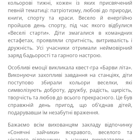
кольорові тижні, кожен із яких присвячений
певній тематиці: патріотизму, любові до природи,
книги, спорту та краси. Весело й енергійно
пройшов день спорту, під час якого відбулися
«Веселі старти». Діти змагалися в командних
естафетах, проявляли спритність, витривалість і
дружність. Усі учасники отримали неймовірний
заряд бадьорості та гарного настрою.
Особливі емоції викликала квест-гра «Барви літа».
Виконуючи захопливі завдання на станціях, діти
поступово збирали кольори веселки, які
символізують доброту, дружбу, радість, щирість,
творчість та любов до всього прекрасного. Це був
справжній день пригод, що об’єднав дітей,
подарувавши їм незабутні враження.
Бажаємо всім вихованцям закладу відпочинку
«Сонячні зайчики» яскравого, веселого та
цікавого відпочинку, а нашим вихователям —