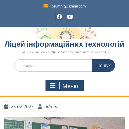
liceumnit@gmail.com
Ліцей інформаційних технологій
м.Кам'янське Дніпропетровської області
Меню
Є солов’їна – є Україна
25.02.2025
admin