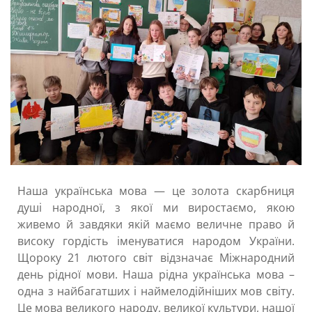
Наша українська мова — це золота скарбниця
душі народної, з якої ми виростаємо, якою
живемо й завдяки якій маємо величне право й
високу гордість іменуватися народом України.
Щороку 21 лютого світ відзначає Міжнародний
день рідної мови. Наша рідна українська мова –
одна з найбагатших і наймелодійніших мов світу.
Це мова великого народу, великої культури, нашої