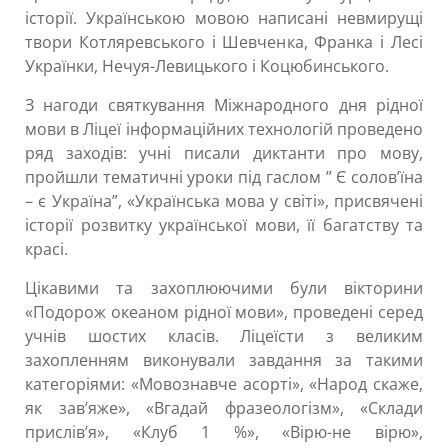
історії. Українською мовою написані невмирущі
твори Котляревського і Шевченка, Франка і Лесі
Українки, Нечуя-Левицького і Коцюбинського.
З нагоди святкування Міжнародного дня рідної
мови в Ліцеї інформаційних технологій проведено
ряд заходів: учні писали диктанти про мову,
пройшли тематичні уроки під гаслом ” Є солов’їна
– є Україна”, «Українська мова у світі», присвячені
історії розвитку української мови, її багатству та
красі.
Цікавими та захоплюючими були вікторини
«Подорож океаном рідної мови», проведені серед
учнів шостих класів. Ліцеїсти з великим
захопленням виконували завдання за такими
категоріями: «Мовознавче асорті», «Народ скаже,
як зав’яже», «Вгадай фразеологізм», «Склади
прислів’я», «Клуб 1 %», «Вірю-не вірю»,