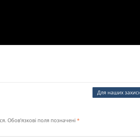
Для наших захисн
ся.
Обов’язкові поля позначені
*