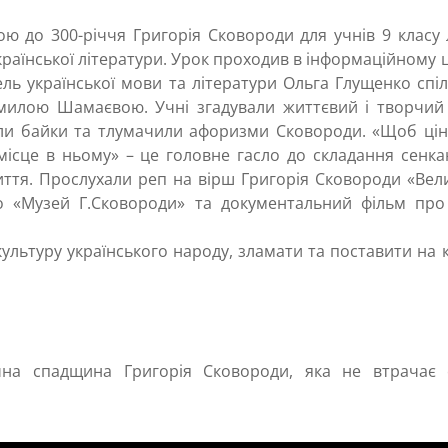
вою до 300-річчя Григорія Сковороди для учнів 9 класу
країнської літератури. Урок проходив в інформаційному 
ель української мови та літератури Ольга Глущенко спі
милою Шамаєвою. Учні згадували життєвий і творчий
вали байки та тлумачили афоризми Сковороди. «Щоб цін
місце в ньому» – це головне гасло до складання сенка
життя. Прослухали реп на вірш Григорія Сковороди «Ве
део «Музей Г.Сковороди» та документальний фільм про
ультуру українського народу, зламати та поставити на 
чна спадщина Григорія Сковороди, яка не втрачає 