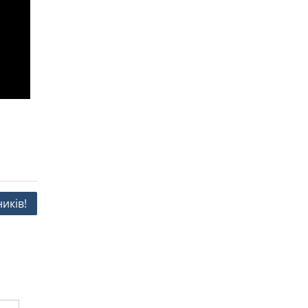
иків!