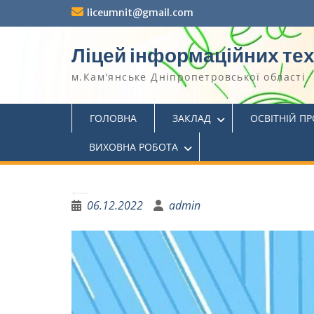
liceumnit@gmail.com
Ліцей інформаційних те
м.Кам'янське Дніпропетровської області
ГОЛОВНА
ЗАКЛАД
ОСВІТНІЙ П
ВИХОВНА РОБОТА
До 300-річчя Григорія Сковороди
06.12.2022
admin