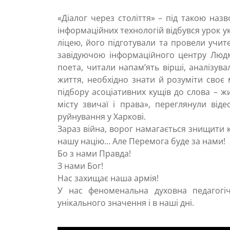
«Діалог через століття» – під такою наз
інформаційних технологій відбувся урок у
ліцею, його підготували та провели учит
завідуючою інформаційного центру Люд
поета, читали напам’ять вірші, аналізу
життя, необхідно знати й розуміти своє 
підбору асоціативних кущів до слова – 
місту звичаї і права», переглянули ві
руйнування у Харкові.
Зараз війна, ворог намагається знищити к
нашу націю… Але Перемога буде за нами!
Бо з нами Правда!
З нами Бог!
Нас захищає наша армія!
У нас феноменальна духовна педагогі
унікального значення і в наші дні.