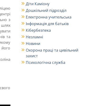
Діти Каміону
 ліцею
Дошкільний підрозділ
центрі
Електронна учительська
льно з
Інформація для батьків
 шлях
Кібербезпека
увати
нів та
Незламні
ликому
Новини
 його
Охорона праці та цивільний
захист
коліна
Психологічна служба
свого