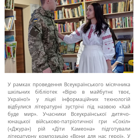
У рамках проведення Всеукраїнського місячника
шкільних бібліотек «Вірю в майбутнє твоє,
Україно!» у ліцеї інформаційних технологій
відбулися літературні зустрічі під назвою «Хай
буде мир». Учасники Всеукраїнської дитячо-
юнацької військово-патріотичної гри «Сокіл»
(«Джура») рій «Діти Камеона» підготували
літературну композицію «Вони для нас герої». У