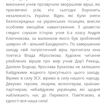
виконанні учнів прозвучали зворушливі вірші, які
присвячені усім, хто сьогодні боронить
незалежність України. Відео, які були зняти
безпосередньо на українських позиціях, внесли
особливе емоційне навантаження. З цікавістю
глядачі слухали історію учня 6-а класу Андрія
Ключникова, за малюнком якого був зроблений
шеврон «Я – вільний Бандерокіт». По завершенню
заходу свій патріотичний вірш прочитала юна
поетеса Влада Абросімова. Художнє читання
улюблених віршів про мир учнів Дар’ї Рекець,
Даніели Боднар, Ярослава Бухалова не залишило
байдужими жодного присутнього цього заходу.
Віримо в силу ЗСУ, віримо в силу нашого народу.
Дякуємо героям, лікарям, волонтерам, країнам-
партнерам, небайдужим українцям, які щодня
наближають нас до Перемоги. Пам’ятаємо, в
єдності вся наша сила!