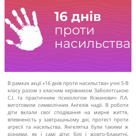
В рамках акції «16 днів проти насильства» учні 5-В
класу разом з класним керівником Заболотською
С.І. та практичним психологом Ясманович Л.А.
виготовили символічних Ангелів надії. В роботи
діти вклали свої сподівання на мирне життя,
впевненість у завтрашньому дні, протест проти
агресії та насильства. Янгелятка були такими ж
різними, як і самі діти: білі і жовто-блакитні,