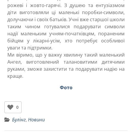
рожеві і жовто-гарячі. З душею та ентузіазмом
діти виготовляли ці маленькі поробки-символи,
долучаючи і своїх батьків. Учні вже старшої школи
таким чином готувалися подарувати символи
надії маленьким учням-початківцям, пораненим
бійцям у лікарні-усім, хто потребує особливої
уваги та підтримки.
Ми віримо, що у важку хвилину такий маленький
Ангел, виготовлений талановитими дитячими
руками, зможе захистити та подарувати надію на
краще.
Фото
0
Булінг
,
Новини