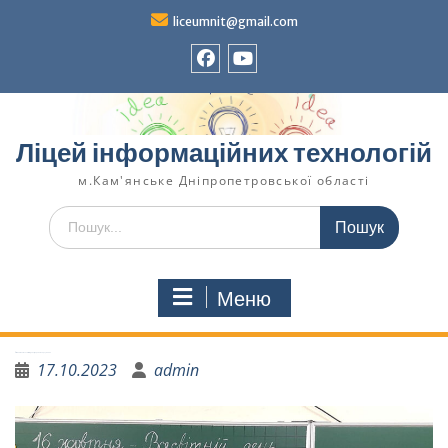
liceumnit@gmail.com
Ліцей інформаційних технологій
м.Кам'янське Дніпропетровської області
Меню
16 жовтня – Всесвітній день здорового харчування
17.10.2023
admin