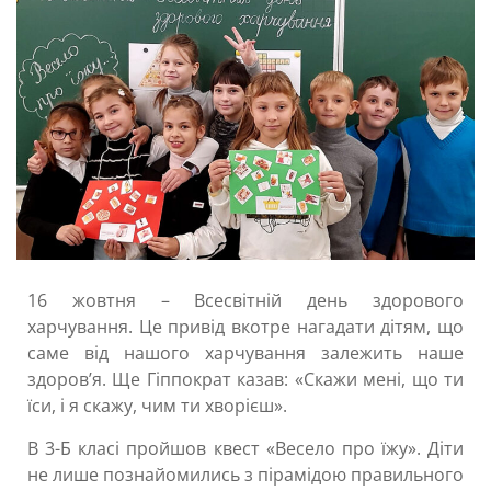
16 жовтня – Всесвітній день здорового
харчування. Це привід вкотре нагадати дітям, що
саме від нашого харчування залежить наше
здоров’я. Ще Гіппократ казав: «Скажи мені, що ти
їси, і я скажу, чим ти хворієш».
В 3-Б класі пройшов квест «Весело про їжу». Діти
не лише познайомились з пірамідою правильного