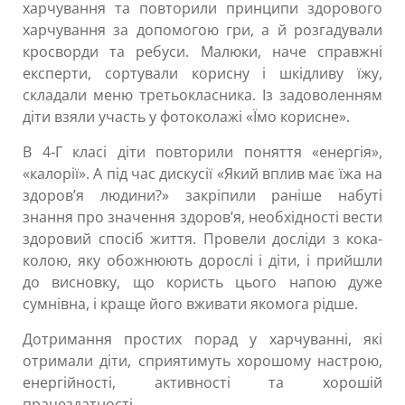
харчування та повторили принципи здорового
харчування за допомогою гри, а й розгадували
кросворди та ребуси. Малюки, наче справжні
експерти, сортували корисну і шкідливу їжу,
складали меню третьокласника. Із задоволенням
діти взяли участь у фотоколажі «Їмо корисне».
В 4-Г класі діти повторили поняття «енергія»,
«калорії». А під час дискусії «Який вплив має їжа на
здоров’я людини?» закріпили раніше набуті
знання про значення здоров’я, необхідності вести
здоровий спосіб життя. Провели досліди з кока-
колою, яку обожнюють дорослі і діти, і прийшли
до висновку, що користь цього напою дуже
сумнівна, і краще його вживати якомога рідше.
Дотримання простих порад у харчуванні, які
отримали діти, сприятимуть хорошому настрою,
енергійності, активності та хорошій
працездатності.