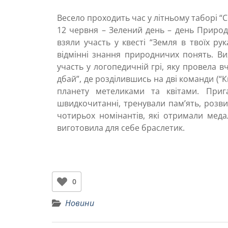
Весело проходить час у літньому таборі “
12 червня – Зелений день – день Природ
взяли участь у квесті “Земля в твоїх ру
відмінні знання природничих понять. Ви
участь у логопедичній грі, яку провела
дбай”, де розділившись на дві команди (“
планету метеликами та квітами. Прига
швидкочитанні, тренували пам’ять, розви
чотирьох номінантів, які отримали меда
виготовила для себе браслетик.
0
Новини