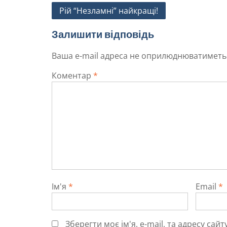
Рій “Незламні” найкращі!
Залишити відповідь
Ваша e-mail адреса не оприлюднюватиметь
Коментар
*
Ім'я
*
Email
*
Зберегти моє ім'я, e-mail, та адресу са