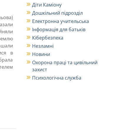
Діти Каміону
Дошкільний підрозділ
ньова)
Електронна учительська
казали
Інформація для батьків
йняли
Кібербезпека
 Землю
рашали
Незламні
ися в
Новини
обрала
Охорона праці та цивільний
телем
захист
Психологічна служба