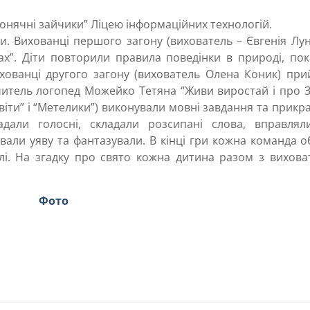
Сонячні зайчики” Ліцею інформаційних технологій.
и. Вихованці першого загону (вихователь – Євгенія Лу
ках”. Діти повторили правила поведінки в природі, по
хованці другого загону (вихователь Олена Коник) при
 вчитель логопед Можейко Тетяна “Живи виростай і про
Квіти” і “Метелики”) виконували мовні завдання та прик
дали голосні, складали розсипані слова, вправлял
вали уяву та фантазували. В кінці гри кожна команда 
лі. На згадку про свято кожна дитина разом з вихова
Фото